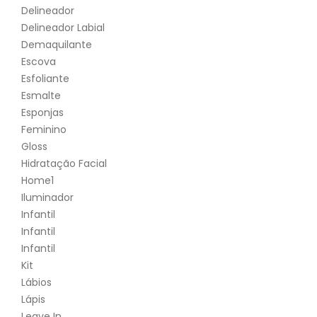
Delineador
Delineador Labial
Demaquilante
Escova
Esfoliante
Esmalte
Esponjas
Feminino
Gloss
Hidratação Facial
Home1
Iluminador
Infantil
Infantil
Infantil
Kit
Lábios
Lápis
Leave In