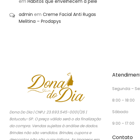
em
Hábitos que envelhecem a pele
admin
em
Creme Facial Anti Rugas
Melitina – Prodapys
Atendimen
Segunda – Se
8:00 – 18:00
Sábado
Dona Do Dia | CNPJ: 23.693.545-0001/26 |
Botucatu-SP. O preço válido será o da finalização
9:00 – 17:00
da compra. Vendas sujeitas à análise de dados.
Brindes não são vendidos. Brindes, cupons e
Contato
descontos não são cumulativos. As imagens em