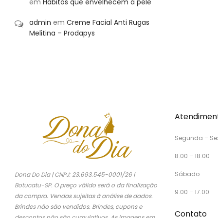
em
Hábitos que envelhecem a pele
admin
em
Creme Facial Anti Rugas
Melitina – Prodapys
Atendimen
Segunda – Se
8:00 – 18:00
Sábado
Dona Do Dia | CNPJ: 23.693.545-0001/26 |
Botucatu-SP. O preço válido será o da finalização
9:00 – 17:00
da compra. Vendas sujeitas à análise de dados.
Brindes não são vendidos. Brindes, cupons e
Contato
descontos não são cumulativos. As imagens em