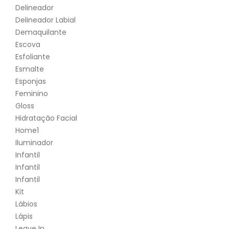
Delineador
Delineador Labial
Demaquilante
Escova
Esfoliante
Esmalte
Esponjas
Feminino
Gloss
Hidratação Facial
Home1
Iluminador
Infantil
Infantil
Infantil
Kit
Lábios
Lápis
Leave In