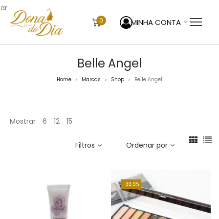
sar
0
MINHA CONTA
Belle Angel
Home
Marcas
Shop
Belle Angel
>
>
>
Mostrar
6
12
15
Filtros
Ordenar por
33.9%