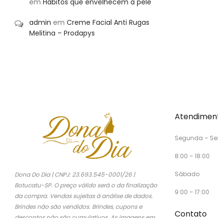
em
Hábitos que envelhecem a pele
admin
em
Creme Facial Anti Rugas
Melitina – Prodapys
Atendimen
Segunda – Se
8:00 – 18:00
Sábado
Dona Do Dia | CNPJ: 23.693.545-0001/26 |
Botucatu-SP. O preço válido será o da finalização
9:00 – 17:00
da compra. Vendas sujeitas à análise de dados.
Brindes não são vendidos. Brindes, cupons e
Contato
descontos não são cumulativos. As imagens em