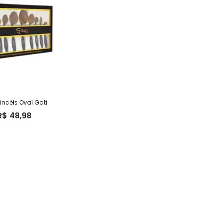
 Pincéis Oval Gati
R$
48,98