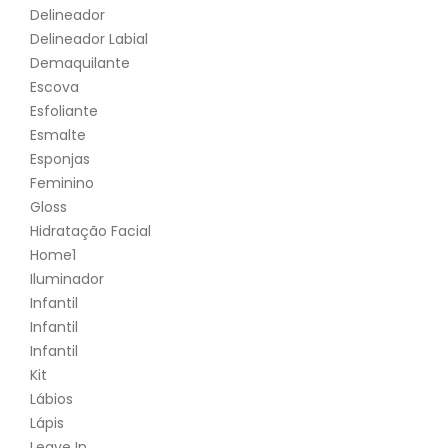
Delineador
Delineador Labial
Demaquilante
Escova
Esfoliante
Esmalte
Esponjas
Feminino
Gloss
Hidratação Facial
Home1
Iluminador
Infantil
Infantil
Infantil
Kit
Lábios
Lápis
Leave In