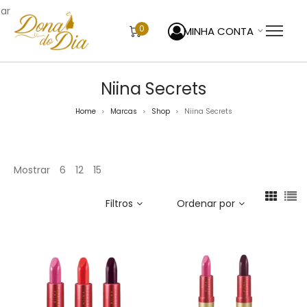
sar
0
MINHA CONTA
Niina Secrets
Home
Marcas
Shop
Niina Secrets
>
>
>
Mostrar
6
12
15
Filtros
Ordenar por