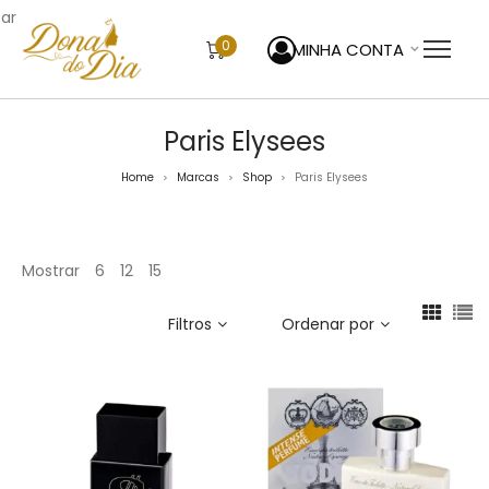
sar
0
MINHA CONTA
Paris Elysees
Home
Marcas
Shop
Paris Elysees
>
>
>
Mostrar
6
12
15
Filtros
Ordenar por