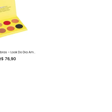
Paleta De Sombras – Look Do Dia Amor Próprio – Vizzela
R$
76,90