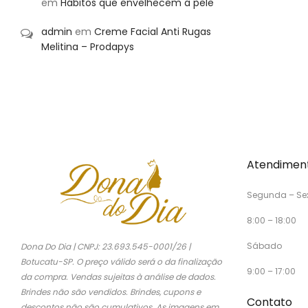
em
Hábitos que envelhecem a pele
admin
em
Creme Facial Anti Rugas
Melitina – Prodapys
Atendimen
Segunda – Se
8:00 – 18:00
Sábado
Dona Do Dia | CNPJ: 23.693.545-0001/26 |
Botucatu-SP. O preço válido será o da finalização
9:00 – 17:00
da compra. Vendas sujeitas à análise de dados.
Brindes não são vendidos. Brindes, cupons e
Contato
descontos não são cumulativos. As imagens em