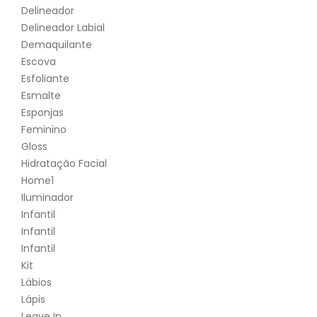
Delineador
Delineador Labial
Demaquilante
Escova
Esfoliante
Esmalte
Esponjas
Feminino
Gloss
Hidratação Facial
Home1
Iluminador
Infantil
Infantil
Infantil
Kit
Lábios
Lápis
Leave In