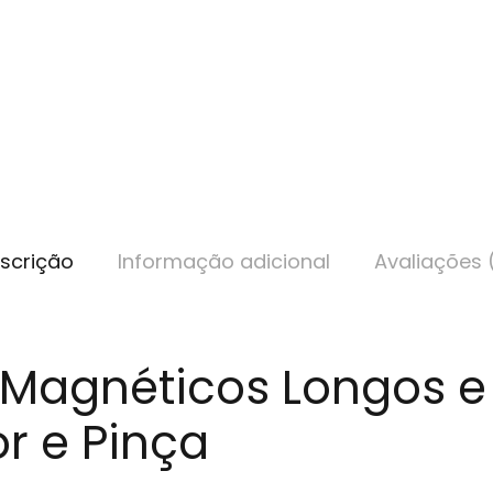
scrição
Informação adicional
Avaliações 
s Magnéticos Longos e
r e Pinça