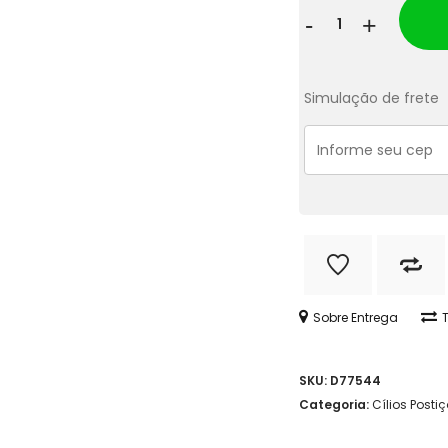
Cílios
-
+
Postiços
Magnéticos
Simulação de frete
com
Delineador
-
3
Pares
quantidade
Sobre Entrega
SKU:
D77544
Categoria:
Cílios Posti