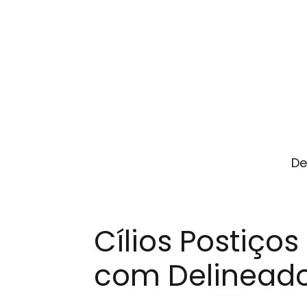
De
Cílios Postiço
com Delineado