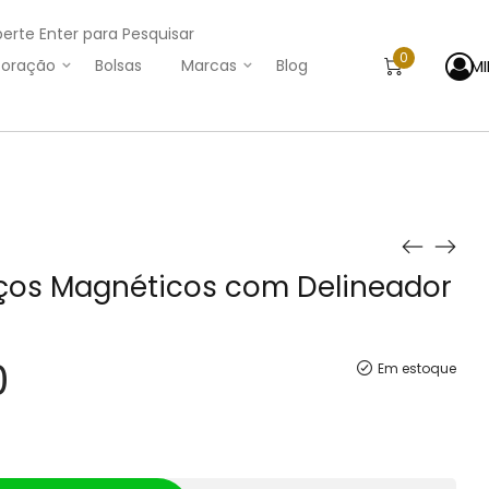
perte Enter para Pesquisar
0
M
oração
Bolsas
Marcas
Blog
tiços Magnéticos com Delineador
0
Em estoque