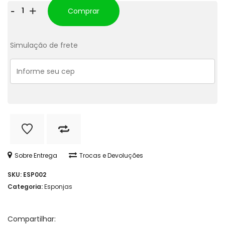
Esponja
-
+
Comprar
De
Silicone
Simulação de frete
Limpeza
Facial
Esfoliante
Formato
Polvo
quantidade
Sobre Entrega
Trocas e Devoluções
SKU:
ESP002
Categoria:
Esponjas
Compartilhar: