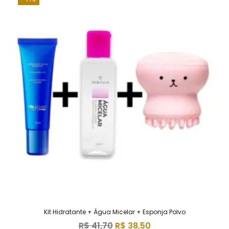
Kit Hidratante + Água Micelar + Esponja Polvo
R$
41,70
R$
38,50