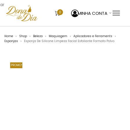
sar
0
MINHA CONTA
Home
Shop
Beleza
Maquiagem
Aplicadores e Ferraments
>
>
>
>
>
Esponjas
Esponja De Silicone Limpeza Facial Esfoliante Formato Polvo
>
PROMO!