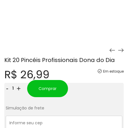
Kit 20 Pincéis Profissionais Dona do Dia
R$
26,99
Em estoque
Kit
-
+
Comprar
20
Pincéis
Simulação de frete
Profissionais
Dona