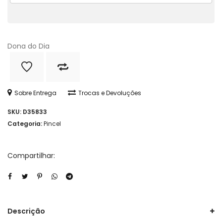
do
Dia
quantidade
Dona do Dia
Sobre Entrega
Trocas e Devoluções
SKU:
D35833
Categoria:
Pincel
Compartilhar:
Descrição