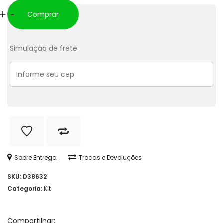
Kit
+
-
Comprar
Capilar
Coco
Simulação de frete
com
Babosa
-
Apinil
quantidade
Sobre Entrega
Trocas e Devoluções
SKU:
D38632
Categoria:
Kit
Compartilhar: