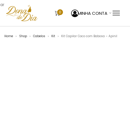
sar
0
MINHA CONTA
Home
Shop
Cabelos
Kit
Kit Capilar Coco com Babosa – Apinil
>
>
>
>