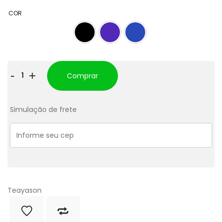
COR
Máscara
-
+
Comprar
de
Cílios
Simulação de frete
Rímel
Colorido
Teayason
quantidade
Teayason