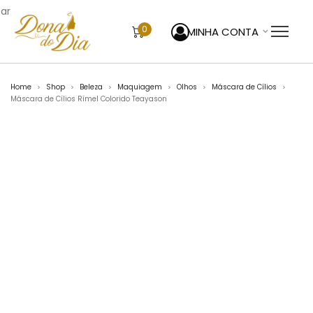
sar
0
MINHA CONTA
Home
Shop
Beleza
Maquiagem
Olhos
Máscara de Cílios
>
>
>
>
>
>
Máscara de Cílios Rímel Colorido Teayason