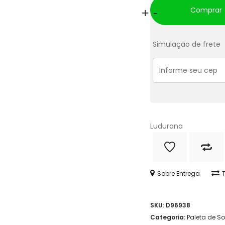
Paleta
Comprar
+
-
de
Sombras
Simulação de frete
Matte
8
Cores
-
Ludurana
Ludurana
quantidade
Sobre Entrega
SKU:
D96938
Categoria:
Paleta de S