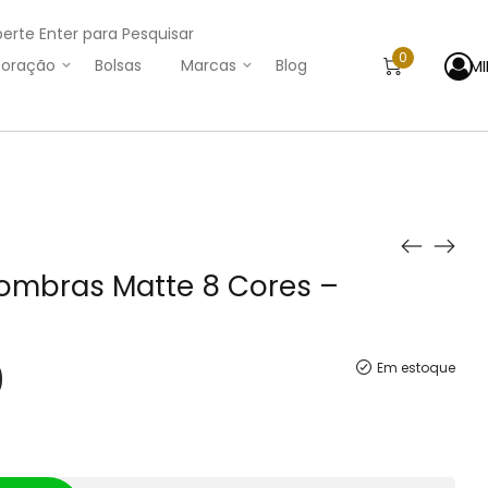
perte Enter para Pesquisar
0
M
oração
Bolsas
Marcas
Blog
Sombras Matte 8 Cores –
0
Em estoque