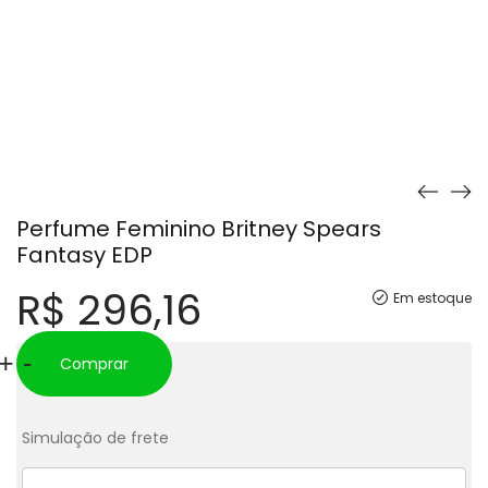
Perfume Feminino Britney Spears
Fantasy EDP
R$
296,16
Em estoque
Perfume
+
-
Comprar
Feminino
Britney
Simulação de frete
Spears