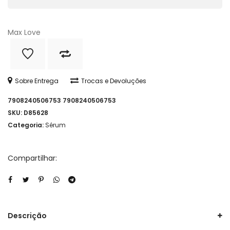
Love
quantidade
Max Love
Sobre Entrega
Trocas e Devoluções
7908240506753
7908240506753
SKU:
D85628
Categoria:
Sérum
Compartilhar:
Descrição