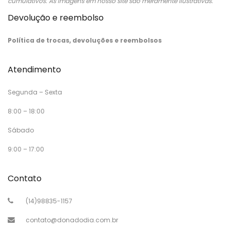
cumulativos. As imagens em nosso site são meramente ilustrativas.
Devolução e reembolso
Política de trocas, devoluções e reembolsos
Atendimento
Segunda – Sexta
8:00 – 18:00
Sábado
9:00 – 17:00
Contato
(14)98835-1157
contato@donadodia.com.br