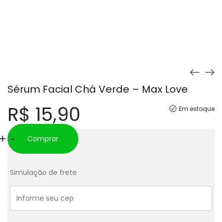
Sérum Facial Chá Verde – Max Love
R$
15,90
Em estoque
Sérum
+
-
Comprar
Facial
Chá
Simulação de frete
Verde
-
Max