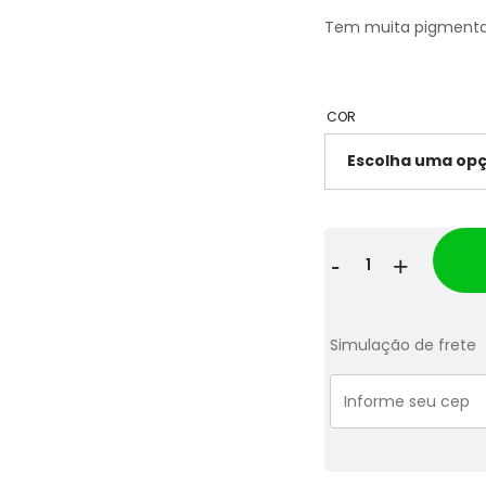
Tem muita pigmenta
COR
Batom
-
+
Líquido
Vegano
Simulação de frete
Adversa
-
#mandanude
quantidade