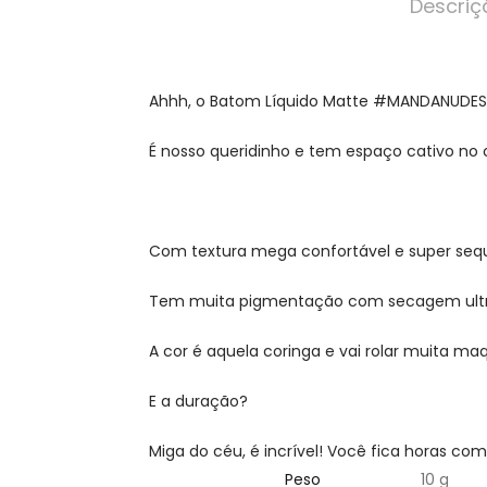
Descriç
Ahhh, o Batom Líquido Matte #MANDANUDES 
É nosso queridinho e tem espaço cativo no 
Com textura mega confortável e super sequi
Tem muita pigmentação com secagem ultra
A cor é aquela coringa e vai rolar muita m
E a duração?
Miga do céu, é incrível! Você fica horas com 
Peso
10 g