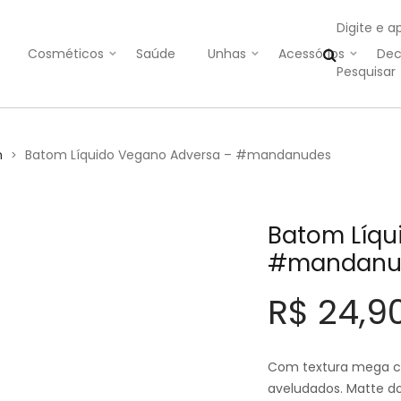
Digite e a
Cosméticos
Saúde
Unhas
Acessórios
Dec
m
Batom Líquido Vegano Adversa – #mandanudes
>
Batom Líqu
#mandanu
R$
24,9
Com textura mega con
aveludados. Matte do