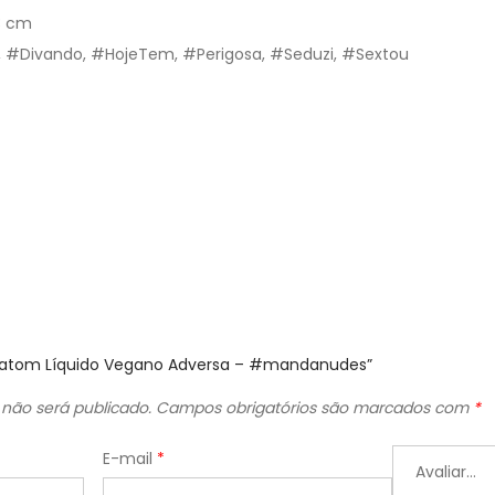
13 cm
, #Divando, #HojeTem, #Perigosa, #Seduzi, #Sextou
r “Batom Líquido Vegano Adversa – #mandanudes”
não será publicado.
Campos obrigatórios são marcados com
*
E-mail
*