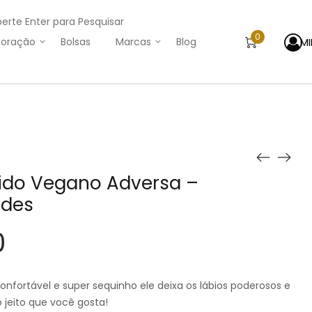
perte Enter para Pesquisar
0
M
oração
Bolsas
Marcas
Blog
ido Vegano Adversa –
des
0
fortável e super sequinho ele deixa os lábios poderosos e
 jeito que você gosta!