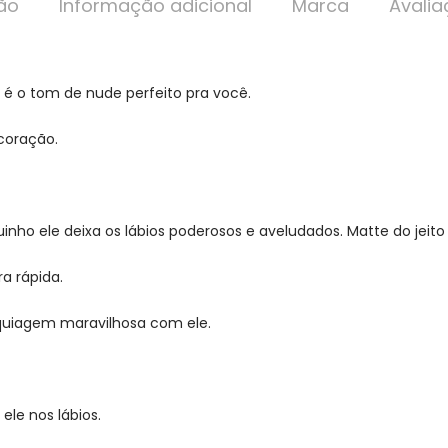
ão
Informação adicional
Marca
Avalia
é o tom de nude perfeito pra você.
coração.
nho ele deixa os lábios poderosos e aveludados. Matte do jeito
 rápida.
aquiagem maravilhosa com ele.
ele nos lábios.