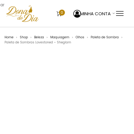
sar
0
MINHA CONTA
Home
Shop
Beleza
Maquiagem
Olhos
Paleta de Sombra
>
>
>
>
>
>
Paleta de Sombras Lovestoned – Sheglam