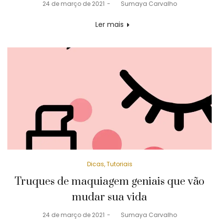
Posted
24 de março de 2021
by
Sumaya Carvalho
on
Ler mais
Posted
Dicas
Tutoriais
in
Truques de maquiagem geniais que vão
mudar sua vida
Posted
24 de março de 2021
by
Sumaya Carvalho