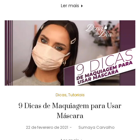
Ler mais
Posted
Dicas
Tutoriais
in
9 Dicas de Maquiagem para Usar
Máscara
Posted
22 de fevereiro de 2021
by
Sumaya Carvalho
on