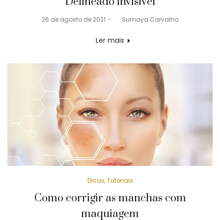
Delineado invisível
Posted
26 de agosto de 2021
by
Sumaya Carvalho
on
Ler mais
Posted
Dicas
Tutoriais
in
Como corrigir as manchas com
maquiagem