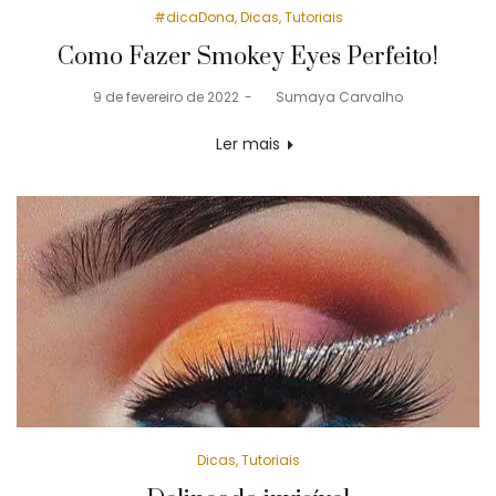
Posted
#dicaDona
Dicas
Tutoriais
in
Como Fazer Smokey Eyes Perfeito!
Posted
9 de fevereiro de 2022
by
Sumaya Carvalho
on
Ler mais
Posted
Dicas
Tutoriais
in