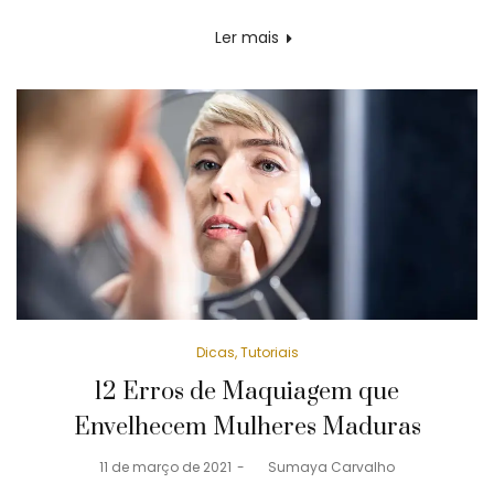
on
Ler mais
Posted
Dicas
Tutoriais
in
12 Erros de Maquiagem que
Envelhecem Mulheres Maduras
Posted
11 de março de 2021
by
Sumaya Carvalho
on