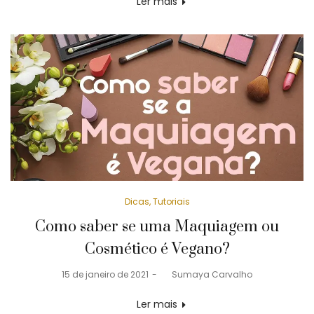
Ler mais
Posted
Dicas
Tutoriais
in
Como saber se uma Maquiagem ou
Cosmético é Vegano?
Posted
15 de janeiro de 2021
by
Sumaya Carvalho
on
Ler mais