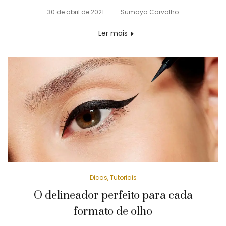
Posted
30 de abril de 2021
by
Sumaya Carvalho
on
Ler mais
Posted
Dicas
Tutoriais
in
O delineador perfeito para cada
formato de olho